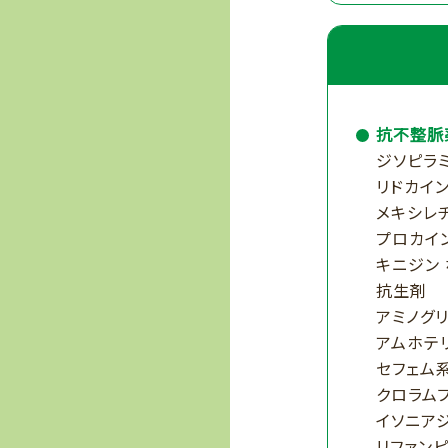
抗不整脈
ジソピラミ
リドカイン
メキシレ
プロカイン
キニジン
抗生剤
アミノグ
アムホテ
セフェム
クロラム
イソニア
リファン