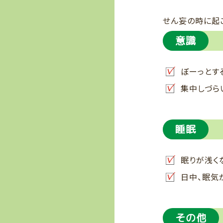
せん妄の時に起
意識
ぼーっとす
集中しづら
睡眠
眠りが浅く
日中、眠気
その他