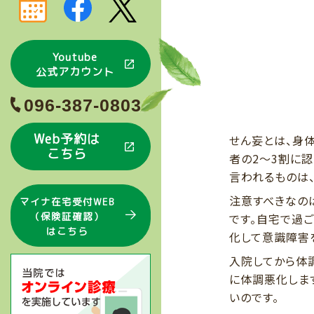
Youtube
公式アカウント
096-387-0803
Web予約は
せん妄とは、身
こちら
者の2～3割に
言われるものは
注意すべきなの
マイナ在宅受付WEB
（保険証確認）
です。自宅で過
はこちら
化して意識障害
入院してから体
に体調悪化しま
いのです。