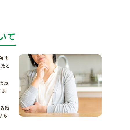
いて
院患
ったと
う点
が悪
いる時
が多