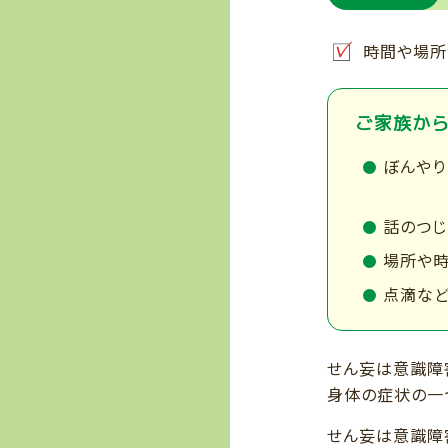
時間や場所
ご家族か
ぼんやり
話のつ
場所や
点滴など
せん妄は意識障
身体の症状の一
せん妄は意識障