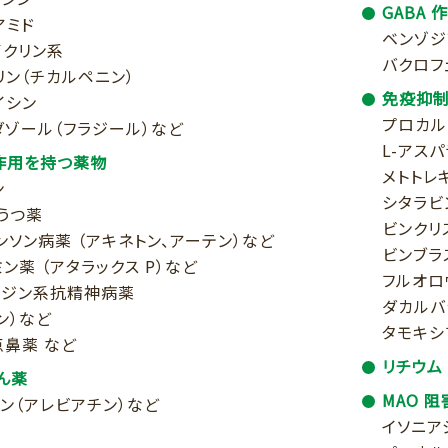
GABA 
アミド
ベンゾジ
イクリン系
バクロフ
リン（チカルペニン）
免疫抑
イシン
プロカル
ダゾール（フラジール）など
L-アス
作用を持つ薬物
メトトレ
ン
シタラビ
うつ薬
ビンクリ
ンソン病薬 （アキネトン、アーテン）など
ビンブラ
ン薬 （アタラックス P）など
フルオロウ
アジン系抗精神病薬
ダカルバ
ン）など
タモキシ
点鼻薬 など
リチウム
ん薬
MAO 
イン（アレビアチン）など
イソニア