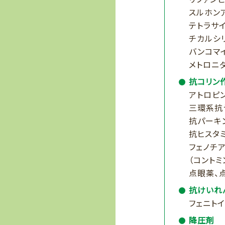
スルホン
テトラサ
チカルシ
バンコマ
メトロニ
抗コリン
アトロピ
三環系抗
抗パーキ
抗ヒスタミ
フェノチ
（コントミ
点眼薬、
抗けいれ
フェニト
降圧剤