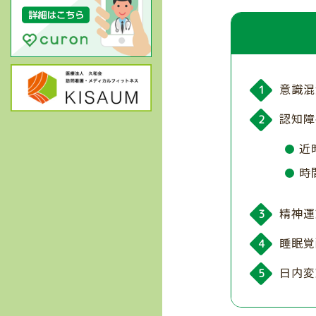
意識混
認知障
近
時
精神運
睡眠覚
日内変