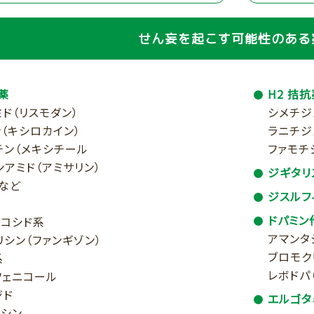
せん妄を起こす可能性のある
薬
H2 拮抗
ド（リスモダン）
シメチジ
（キシロカイン）
ラニチジ
チン（メキシチール
ファモチ
アミド（アミサリン）
ジギタリ
 など
ジスルフ
ドパミン
リコシド系
アマンタ
リシン（ファンギゾン）
ブロモク
系
レボドパ
フェニコール
ジド
エルゴタ
ピシン