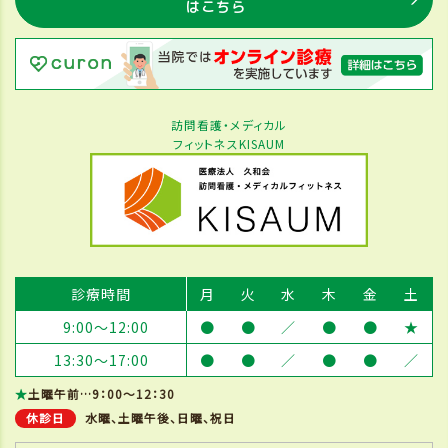
はこちら
訪問看護・メディカル
フィットネスKISAUM
診療時間
月
火
水
木
金
土
9:00～12:00
●
●
／
●
●
★
13:30～17:00
●
●
／
●
●
／
★
土曜午前…9：00～12：30
休診日
水曜、土曜午後、日曜、祝日