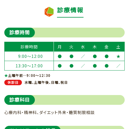
診療情報
診療時間
診療時間
月
火
水
木
金
土
9:00～12:00
●
●
／
●
●
★
13:30～17:00
●
●
／
●
●
／
★
土曜午前…9：00～12：30
休診日
水曜、土曜午後、日曜、祝日
診療科目
心療内科・精神科、ダイエット外来・糖質制限相談