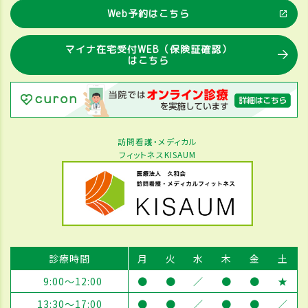
Web予約はこちら
マイナ在宅受付WEB（保険証確認）
はこちら
訪問看護・メディカル
フィットネスKISAUM
診療時間
月
火
水
木
金
土
9:00～12:00
●
●
／
●
●
★
13:30～17:00
●
●
／
●
●
／