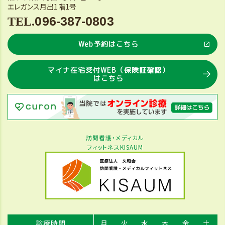
エレガンス月出1階1号
096-387-0803
Web予約はこちら
マイナ在宅受付WEB（保険証確認）
はこちら
訪問看護・メディカル
フィットネスKISAUM
診療時間
月
火
水
木
金
土