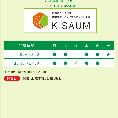
訪問看護・メディカル
フィットネスKISAUM
診療時間
月
火
水
木
金
土
9:00～12:00
●
●
／
●
●
★
13:30～17:00
●
●
／
●
●
／
★
土曜午前…9：00～12：30
休診日
水曜、土曜午後、日曜、祝日