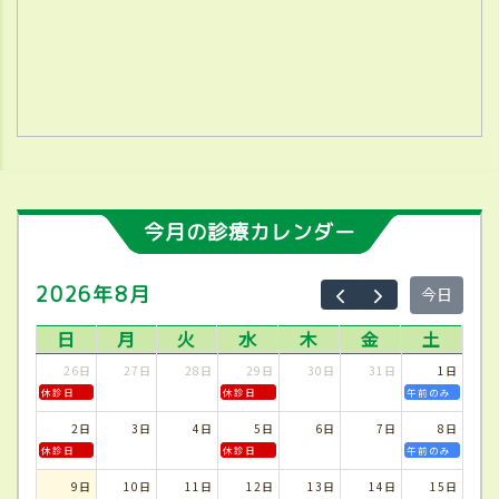
今月の診療カレンダー
2026年8月
今日
日
月
火
水
木
金
土
26日
27日
28日
29日
30日
31日
1日
休診日
休診日
午前のみ
2日
3日
4日
5日
6日
7日
8日
休診日
休診日
午前のみ
9日
10日
11日
12日
13日
14日
15日