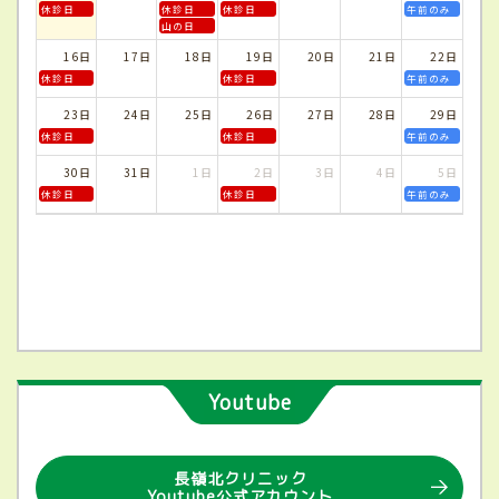
休診日
休診日
休診日
午前のみ
山の日
16日
17日
18日
19日
20日
21日
22日
休診日
休診日
午前のみ
23日
24日
25日
26日
27日
28日
29日
休診日
休診日
午前のみ
30日
31日
1日
2日
3日
4日
5日
休診日
休診日
午前のみ
Youtube
長嶺北クリニック
Youtube公式アカウント